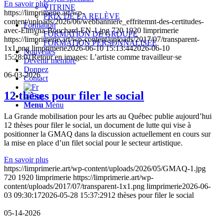
En savoir plus
VITRINE
https://limprimerie.art/wp-
PRIX DE LA RELÈVE
content/uploads/2026/06/webbanniere_effritemnt-des-certitudes-
Formation
avec-Elmyna-Bouchard-EN-1.jpg
720
1920
limprimerie
FORMATION DE GROUPE
https://limprimerie.art/wp-content/uploads/2017/07/transparent-
FORMATION PERSONNALISÉE
1x1.png
limprimerie
2026-06-10 15:13:44
2026-06-10
Nouvelles
15:28:01
Retour en images: L’artiste comme travailleur·se
Devenir membre
Donnez
06-03-2026
Contact
12 thèses pour filer le social
Menu
Menu
La Grande mobilisation pour les arts au Québec publie aujourd’hui
12 thèses pour filer le social, un document de lutte qui vise à
positionner la GMAQ dans la discussion actuellement en cours sur
la mise en place d’un filet social pour le secteur artistique.
En savoir plus
https://limprimerie.art/wp-content/uploads/2026/05/GMAQ-1.jpg
720
1920
limprimerie
https://limprimerie.art/wp-
content/uploads/2017/07/transparent-1x1.png
limprimerie
2026-06-
03 09:30:17
2026-05-28 15:37:29
12 thèses pour filer le social
05-14-2026