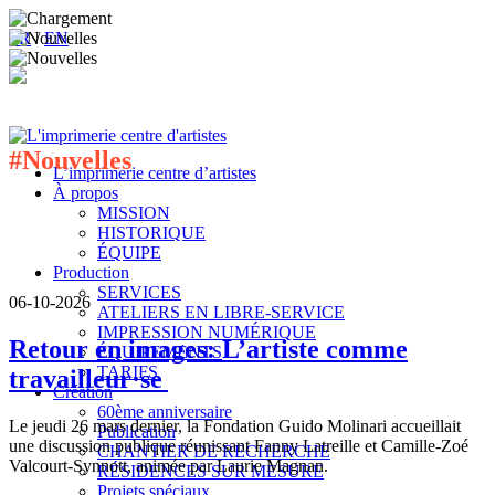
FR
/
EN
#Nouvelles
L’imprimerie centre d’artistes
À propos
MISSION
HISTORIQUE
ÉQUIPE
Production
SERVICES
06-10-2026
ATELIERS EN LIBRE-SERVICE
IMPRESSION NUMÉRIQUE
Retour en images: L’artiste comme
ÉQUIPEMENTS
TARIFS
travailleur·se
Création
60ème anniversaire
Le jeudi 26 mars dernier, la Fondation Guido Molinari accueillait
Publication
une discussion publique réunissant Fanny Latreille et Camille-Zoé
CHANTIER DE RECHERCHE
Valcourt-Synnott, animée par Laurie Magnan.
RÉSIDENCES SUR MESURE
Projets spéciaux