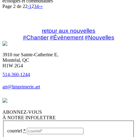
écologies et communautés
Page 2 de 22
‹
1
2
3
4
›
»
retour aux nouvelles
Chantier
Événement
Nouvelles
3910 rue Sainte-Catherine E,
Montréal, QC
H1W 2G4
514-360-1244
art@limprimerie.art
ABONNEZ-VOUS
À NOTRE INFOLETTRE
courriel
*