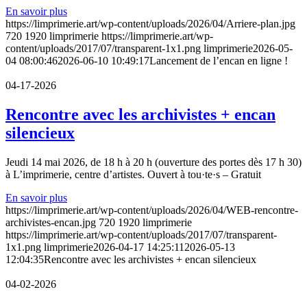
En savoir plus
https://limprimerie.art/wp-content/uploads/2026/04/Arriere-plan.jpg
720
1920
limprimerie
https://limprimerie.art/wp-
content/uploads/2017/07/transparent-1x1.png
limprimerie
2026-05-
04 08:00:46
2026-06-10 10:49:17
Lancement de l’encan en ligne !
04-17-2026
Rencontre avec les archivistes + encan
silencieux
Jeudi 14 mai 2026, de 18 h à 20 h (ouverture des portes dès 17 h 30)
à L’imprimerie, centre d’artistes. Ouvert à tou·te·s – Gratuit
En savoir plus
https://limprimerie.art/wp-content/uploads/2026/04/WEB-rencontre-
archivistes-encan.jpg
720
1920
limprimerie
https://limprimerie.art/wp-content/uploads/2017/07/transparent-
1x1.png
limprimerie
2026-04-17 14:25:11
2026-05-13
12:04:35
Rencontre avec les archivistes + encan silencieux
04-02-2026