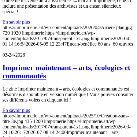
soirée de mi-vente aura aussi lieu le 14 mai à L’imprimerie; celle-ci
inclura une présentation des archivistes et un encan silencieux
spécial !
En savoir plus
https://limprimerie.art/wp-content/uploads/2026/04/Arriere-plan.jpg
720
1920
limprimerie
https://limprimerie.art/wp-
content/uploads/2017/07/transparent-1x1.png
limprimerie
2026-04-
01 14:16:54
2026-05-05 12:23:47
Encan-bénéfice 60 ans, 60 œuvres
03-24-2026
Imprimer maintenant – arts, écologies et
communautés
Le zine Imprimer maintenant – arts, écologies et communautés est
désormais disponible en version numérique ! Vous pouvez consulter
ses différents volets en cliquant ici !
En savoir plus
https://limprimerie.art/wp-content/uploads/2025/10/Creation-sans-
titre-3e.jpg
435
1200
limprimerie
https://limprimerie.art/wp-
content/uploads/2017/07/transparent-1x1.png
limprimerie
2026-03-
24 10:26:17
2026-07-08 14:24:00
Imprimer maintenant – arts,