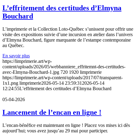
L’effritement des certitudes d’Elmyna
Bouchard
L’imprimerie et la Collection Loto-Québec s’unissent pour offrir une
visite des expositions suivie d’une incursion en atelier dans l’univers
d’Elmyna Bouchard, figure marquante de l’estampe contemporaine
au Québec.
En savoir plus
https://limprimerie.art/wp-
content/uploads/2026/05/webbanniere_effritemnt-des-certitudes-
avec-Elmyna-Bouchard-1.jpg
720
1920
limprimerie
https://limprimerie.art/wp-content/uploads/2017/07/transparent-
1x1.png
limprimerie
2026-05-14 23:59:31
2026-05-14
12:24:55
L’effritement des certitudes d’Elmyna Bouchard
05-04-2026
Lancement de l’encan en ligne !
L’encan-bénéfice est maintenant en ligne ! Placez vos mises ici dès
aujourd’hui; vous avez jusqu’au 29 mai pour participer.