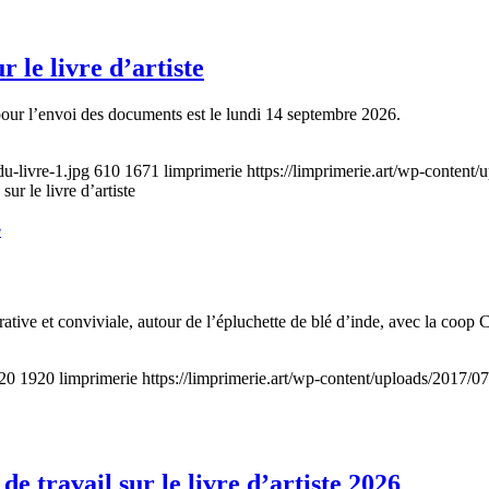
 le livre d’artiste
e pour l’envoi des documents est le lundi 14 septembre 2026.
u-livre-1.jpg
610
1671
limprimerie
https://limprimerie.art/wp-content
ur le livre d’artiste
e
ative et conviviale, autour de l’épluchette de blé d’inde, avec la coop
20
1920
limprimerie
https://limprimerie.art/wp-content/uploads/2017/0
 travail sur le livre d’artiste 2026