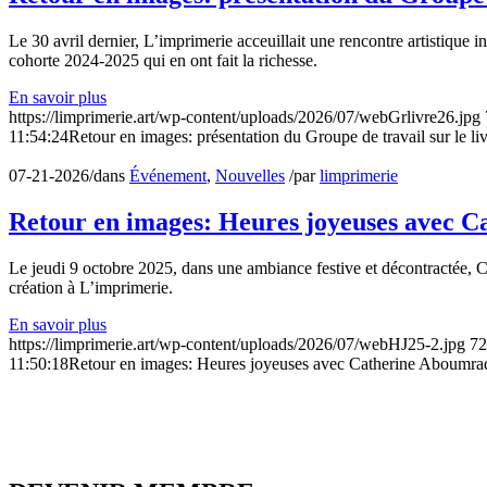
Le 30 avril dernier, L’imprimerie acceuillait une rencontre artistique i
cohorte 2024-2025 qui en ont fait la richesse.
En savoir plus
https://limprimerie.art/wp-content/uploads/2026/07/webGrlivre26.jpg
11:54:24
Retour en images: présentation du Groupe de travail sur le liv
07-21-2026
/
dans
Événement
,
Nouvelles
/
par
limprimerie
Retour en images: Heures joyeuses avec C
Le jeudi 9 octobre 2025, dans une ambiance festive et décontractée, 
création à L’imprimerie.
En savoir plus
https://limprimerie.art/wp-content/uploads/2026/07/webHJ25-2.jpg
72
11:50:18
Retour en images: Heures joyeuses avec Catherine Aboumrad