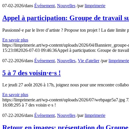
07-02-2026
/
dans
Événement
,
Nouvelles
/
par
limprimerie
Appel à participation: Groupe de travail sur
Passionné·e par le livre d’artiste ? Propose ton projet ! La date limit
En savoir plus
https://limprimerie.art/wp-content/uploads/2026/04/Banniere_groupe-d
15:23:08
2026-07-03 09:46:36
Appel à participation: Groupe de travail s
07-22-2026
/
dans
Événement
,
Nouvelles
,
Vie d'atelier
/
par
limprimeri
5 à 7 des voisin·e·s !
Le jeudi 27 août 2026 à 17h, joignez nous pour une rencontre collabor
En savoir plus
https://limprimerie.art/wp-content/uploads/2026/07/webpage5a7.jpg
7
16:08:29
5 à 7 des voisin·e·s !
07-22-2026
/
dans
Événement
,
Nouvelles
/
par
limprimerie
Retour en images: présentation du Groupe de