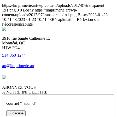
https://limprimerie.art/wp-content/uploads/2017/07/transparent-
1x1.png
0
0
Bosny
https://limprimerie.art/wp-
content/uploads/2017/07/transparent-1x1.png
Bosny
2023-01-23
10:41:48
2023-01-23 10:41:48
Récapitulatif – Réflexion sur
l’écoresponsabilité
3910 rue Sainte-Catherine E,
Montréal, QC
H1W 2G4
514-360-1244
art@limprimerie.art
ABONNEZ-VOUS
À NOTRE INFOLETTRE
courriel
*