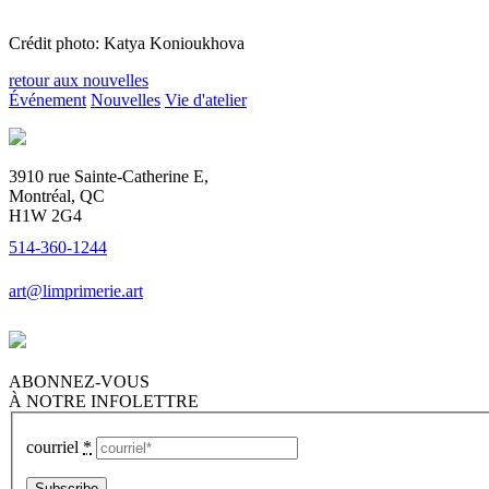
Crédit photo: Katya Konioukhova
retour aux nouvelles
Événement
Nouvelles
Vie d'atelier
3910 rue Sainte-Catherine E,
Montréal, QC
H1W 2G4
514-360-1244
art@limprimerie.art
ABONNEZ-VOUS
À NOTRE INFOLETTRE
courriel
*