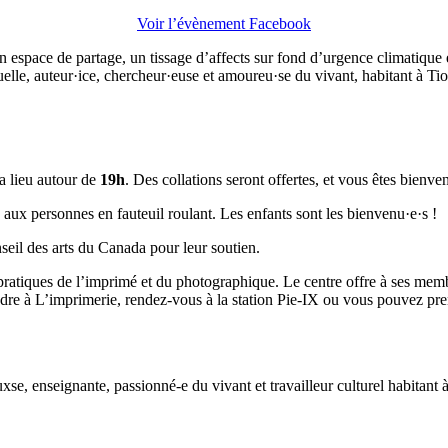
Voir l’évènement Facebook
un espace de partage, un tissage d’affects sur fond d’urgence climatique et
isuelle, auteur·ice, chercheur·euse et amoureu·se du vivant, habitant à Ti
ra lieu autour de
19h
. Des collations seront offertes, et vous êtes bienv
e aux personnes en fauteuil roulant. Les enfants sont les bienvenu·e·s !
nseil des arts du Canada pour leur soutien.
pratiques de l’imprimé et du photographique. Le centre offre à ses membr
ndre à L’imprimerie, rendez-vous à la station Pie-IX ou vous pouvez pr
xse, enseignante, passionné-e du vivant et travailleur culturel habitant