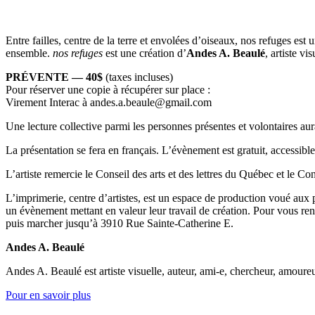
Entre failles, centre de la terre et envolées d’oiseaux, nos refuges est 
ensemble.
nos refuges
est une création d’
Andes A. Beaulé
, artiste v
PRÉVENTE — 40$
(taxes incluses)
Pour réserver une copie à récupérer sur place :
Virement Interac à andes.a.beaule@gmail.com
Une lecture collective parmi les personnes présentes et volontaires au
La présentation se fera en français. L’évènement est gratuit, accessibl
L’artiste remercie le Conseil des arts et des lettres du Québec et le Co
L’imprimerie, centre d’artistes, est un espace de production voué aux 
un évènement mettant en valeur leur travail de création. Pour vous re
puis marcher jusqu’à 3910 Rue Sainte-Catherine E.
Andes A. Beaulé
Andes A. Beaulé est artiste visuelle, auteur, ami-e, chercheur, amoureu
Pour en savoir plus