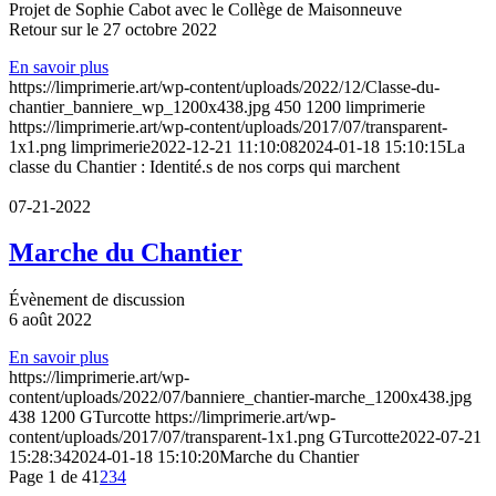
Projet de Sophie Cabot avec le Collège de Maisonneuve
Retour sur le 27 octobre 2022
En savoir plus
https://limprimerie.art/wp-content/uploads/2022/12/Classe-du-
chantier_banniere_wp_1200x438.jpg
450
1200
limprimerie
https://limprimerie.art/wp-content/uploads/2017/07/transparent-
1x1.png
limprimerie
2022-12-21 11:10:08
2024-01-18 15:10:15
La
classe du Chantier : Identité.s de nos corps qui marchent
07-21-2022
Marche du Chantier
Évènement de discussion
6 août 2022
En savoir plus
https://limprimerie.art/wp-
content/uploads/2022/07/banniere_chantier-marche_1200x438.jpg
438
1200
GTurcotte
https://limprimerie.art/wp-
content/uploads/2017/07/transparent-1x1.png
GTurcotte
2022-07-21
15:28:34
2024-01-18 15:10:20
Marche du Chantier
Page 1 de 4
1
2
3
4