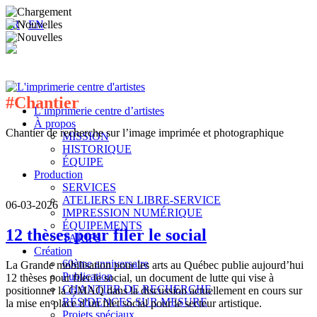
FR
/
EN
#Chantier
L’imprimerie centre d’artistes
À propos
Chantier de recherche sur l’image imprimée et photographique
MISSION
HISTORIQUE
ÉQUIPE
Production
SERVICES
ATELIERS EN LIBRE-SERVICE
06-03-2026
IMPRESSION NUMÉRIQUE
ÉQUIPEMENTS
12 thèses pour filer le social
TARIFS
Création
60ème anniversaire
La Grande mobilisation pour les arts au Québec publie aujourd’hui
Publication
12 thèses pour filer le social, un document de lutte qui vise à
CHANTIER DE RECHERCHE
positionner la GMAQ dans la discussion actuellement en cours sur
RÉSIDENCES SUR MESURE
la mise en place d’un filet social pour le secteur artistique.
Projets spéciaux