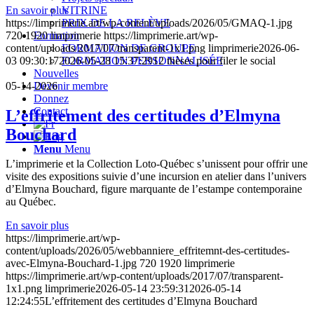
En savoir plus
VITRINE
https://limprimerie.art/wp-content/uploads/2026/05/GMAQ-1.jpg
PRIX DE LA RELÈVE
720
1920
limprimerie
https://limprimerie.art/wp-
Formation
content/uploads/2017/07/transparent-1x1.png
limprimerie
2026-06-
FORMATION DE GROUPE
03 09:30:17
2026-05-28 15:37:29
12 thèses pour filer le social
FORMATION PERSONNALISÉE
Nouvelles
05-14-2026
Devenir membre
Donnez
Contact
L’effritement des certitudes d’Elmyna
Bouchard
Menu
Menu
L’imprimerie et la Collection Loto-Québec s’unissent pour offrir une
visite des expositions suivie d’une incursion en atelier dans l’univers
d’Elmyna Bouchard, figure marquante de l’estampe contemporaine
au Québec.
En savoir plus
https://limprimerie.art/wp-
content/uploads/2026/05/webbanniere_effritemnt-des-certitudes-
avec-Elmyna-Bouchard-1.jpg
720
1920
limprimerie
https://limprimerie.art/wp-content/uploads/2017/07/transparent-
1x1.png
limprimerie
2026-05-14 23:59:31
2026-05-14
12:24:55
L’effritement des certitudes d’Elmyna Bouchard