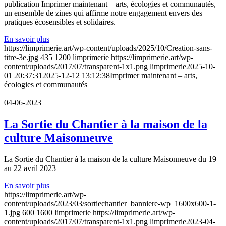
publication Imprimer maintenant – arts, écologies et communautés,
un ensemble de zines qui affirme notre engagement envers des
pratiques écosensibles et solidaires.
En savoir plus
https://limprimerie.art/wp-content/uploads/2025/10/Creation-sans-
titre-3e.jpg
435
1200
limprimerie
https://limprimerie.art/wp-
content/uploads/2017/07/transparent-1x1.png
limprimerie
2025-10-
01 20:37:31
2025-12-12 13:12:38
Imprimer maintenant – arts,
écologies et communautés
04-06-2023
La Sortie du Chantier à la maison de la
culture Maisonneuve
La Sortie du Chantier à la maison de la culture Maisonneuve du 19
au 22 avril 2023
En savoir plus
https://limprimerie.art/wp-
content/uploads/2023/03/sortiechantier_banniere-wp_1600x600-1-
1.jpg
600
1600
limprimerie
https://limprimerie.art/wp-
content/uploads/2017/07/transparent-1x1.png
limprimerie
2023-04-