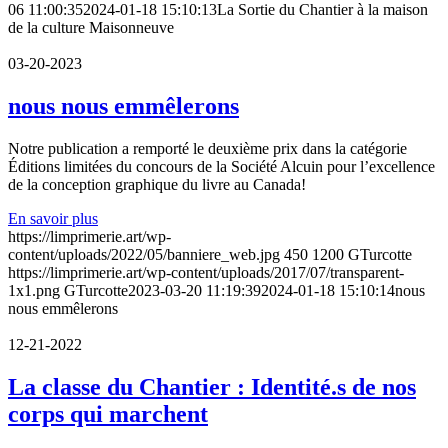
06 11:00:35
2024-01-18 15:10:13
La Sortie du Chantier à la maison
de la culture Maisonneuve
03-20-2023
nous nous emmêlerons
Notre publication a remporté le deuxième prix dans la catégorie
Éditions limitées du concours de la Société Alcuin pour l’excellence
de la conception graphique du livre au Canada!
En savoir plus
https://limprimerie.art/wp-
content/uploads/2022/05/banniere_web.jpg
450
1200
GTurcotte
https://limprimerie.art/wp-content/uploads/2017/07/transparent-
1x1.png
GTurcotte
2023-03-20 11:19:39
2024-01-18 15:10:14
nous
nous emmêlerons
12-21-2022
La classe du Chantier : Identité.s de nos
corps qui marchent