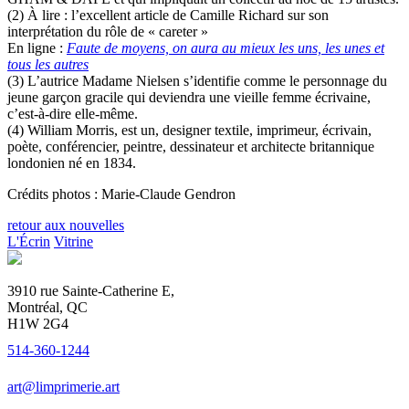
(2) À lire : l’excellent article de Camille Richard sur son
interprétation du rôle de « careter »
En ligne :
Faute de moyens, on aura au mieux les uns, les unes et
tous les autres
(3) L’autrice Madame Nielsen s’identifie comme le personnage du
jeune garçon gracile qui deviendra une vieille femme écrivaine,
c’est-à-dire elle-même.
(4) William Morris, est un, designer textile, imprimeur, écrivain,
poète, conférencier, peintre, dessinateur et architecte britannique
londonien né en 1834.
Crédits photos : Marie-Claude Gendron
retour aux nouvelles
L'Écrin
Vitrine
3910 rue Sainte-Catherine E,
Montréal, QC
H1W 2G4
514-360-1244
art@limprimerie.art