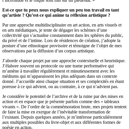
l’incertitude et le risque sont mis sur un piédestal. »
Est-ce que tu peux nous expliquer un peu ton travail en tant
qu’artiste ? Qu’est-ce qui anime ta réflexion artistique ?
Par une approche multidisciplinaire en art action, en arts visuels et
en arts médiatiques, je tente de dégager les schèmes d’une
collectivité qui s’actualise constamment dans les sphères du public,
du privé et de l’intime. Lors de résidences de création, j’adopte la
posture d’une ethnologue provisoire et témoigne de l’objet de mes
observations par la diffusion d’un corpus artistique.
J’aborde chaque projet par une approche contextuelle et heuristique.
J’élabore souvent un protocole ou une trame performative qui
m’amène à travailler régulièrement et minutieusement avec les
médiums qui m’apparaissent les plus adéquats dans un contexte
donné. J’accueille ainsi chaque situation et ses complexités en étant
poreuse à ce qui advient, ou au contraire, à ce qui n’advient pas.
Je considère le potentiel de l’archive et de la ruine par des mises en
action et en espace que je présente parfois comme des « tableaux
vivants ». De l’ordre de la commémoration brute, mes projets tentent
de faire la mise en exergue de l’inévitable transformation de
l’existant. Depuis quelques années, je m’intéresse particulièrement
aux multiples possibles du livre-objet et aux différentes formes de
poésie en action.